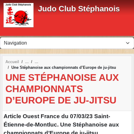
Panneau de gestion des cookies
Judo Club Stéphanois
Accueil
Une Stéphanoise aux championnats d’Europe de ju-jitsu
UNE STÉPHANOISE AUX
CHAMPIONNATS
D’EUROPE DE JU-JITSU
Article Ouest France du 07/03/23 Saint-
Étienne-de-Montluc. Une Stéphanoise aux
championnats d’Europe de ju-jitsu.