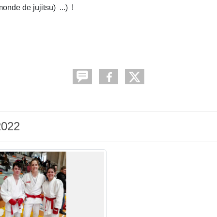
nde de jujitsu) ...) !
2022