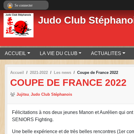
Panneau de gestion des cookies
Se connecter
Judo Club Stéphano
ACCUEIL
LA VIE DU CLUB
ACTUALITES
Accueil
2021-2022
Les news
Coupe de France 2022
COUPE DE FRANCE 2022
Jujitsu
Judo Club Stéphanois
Félicitations à nos deux jeunes Manon et Aurélien qui on
SENIORS Fighting.
Une belle expérience et de très belles rencontres (1e