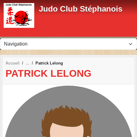
Panneau de gestion des cookies
Judo Club Stéphanois
Accueil
Patrick Lelong
PATRICK LELONG